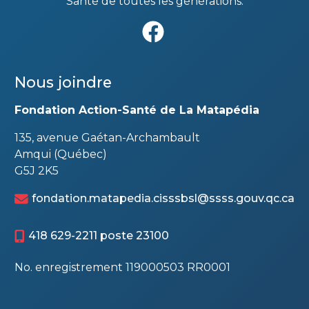
Santé de toutes les générations.
Nous joindre
Fondation Action-Santé de La Matapédia
135, avenue Gaétan-Archambault
Amqui (Québec)
G5J 2K5
fondation.matapedia.cisssbsl@ssss.gouv.qc.ca
418 629-2211 poste 23100
No. enregistrement 119000503 RR0001