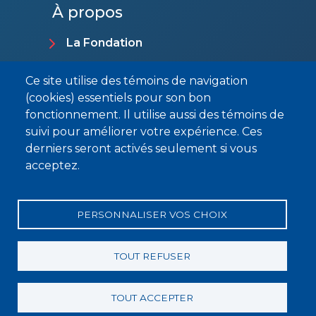
À propos
La Fondation
Personnel de la santé
Ce site utilise des témoins de navigation
(cookies) essentiels pour son bon
Équipe
fonctionnement. Il utilise aussi des témoins de
Campagnes de financement
suivi pour améliorer votre expérience. Ces
derniers seront activés seulement si vous
Activités et événements en cours
acceptez.
Capsules vidéo
Nous joindre
PERSONNALISER VOS CHOIX
TOUT REFUSER
© 2023 Fondation Action-Santé de La Matapédia - Tous
TOUT ACCEPTER
droits réservés -
Réalisation Orizon Media