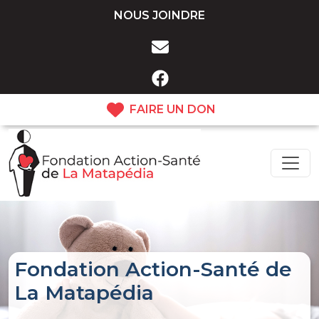
menu secondaire
Aller au contenu principal
NOUS JOINDRE
FAIRE UN DON
Fondation Action-Santé de
La Matapédia